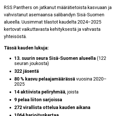
RSS Panthers on jatkanut määrätietoista kasvuaan ja
vahvistanut asemaansa salibandyn Sisä-Suomen
alueella. Uusimmat tilastot kaudelta 2024–2025
kertovat vaikuttavasta kehityksestä ja vahvasta
yhteisöstä.
Tässä kauden lukuja:
13. suurin seura Sisä-Suomen alueella
(122
seuran joukosta)
322 jäsentä
80 % kasvu pelaajamäärässä
vuosina 2020–
2025
14 aktiivista peliryhmää
, joista
9 pelaa liiton sarjoissa
272 virallista ottelua kauden aikana
1064 harjoituskertaa