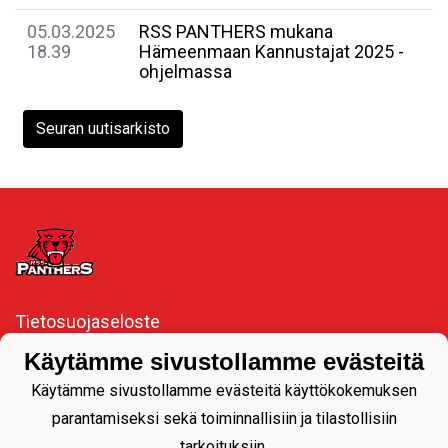
05.03.2025
RSS PANTHERS mukana
18.39
Hämeenmaan Kannustajat 2025 -
ohjelmassa
Seuran uutisarkisto
Tietosuojaseloste
Käytämme sivustollamme evästeitä
#Pantteriperhe​🖤❤️
#Pantterisydän❤️🖤
Käytämme sivustollamme evästeitä käyttökokemuksen
parantamiseksi sekä toiminnallisiin ja tilastollisiin
tarkoituksiin.