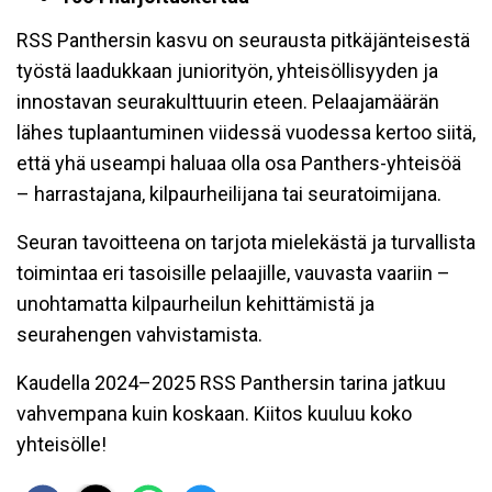
RSS Panthersin kasvu on seurausta pitkäjänteisestä
työstä laadukkaan juniorityön, yhteisöllisyyden ja
innostavan seurakulttuurin eteen. Pelaajamäärän
lähes tuplaantuminen viidessä vuodessa kertoo siitä,
että yhä useampi haluaa olla osa Panthers-yhteisöä
– harrastajana, kilpaurheilijana tai seuratoimijana.
Seuran tavoitteena on tarjota mielekästä ja turvallista
toimintaa eri tasoisille pelaajille, vauvasta vaariin –
unohtamatta kilpaurheilun kehittämistä ja
seurahengen vahvistamista.
Kaudella 2024–2025 RSS Panthersin tarina jatkuu
vahvempana kuin koskaan. Kiitos kuuluu koko
yhteisölle!