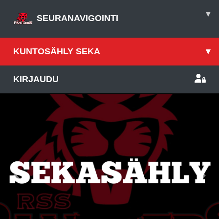
▾
SEURANAVIGOINTI
KUNTOSÄHLY SEKA
▾
KIRJAUDU
Previous
Nex