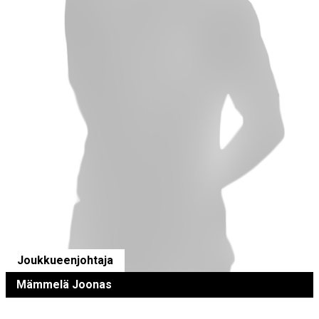
Joukkueenjohtaja
Mämmelä Joonas