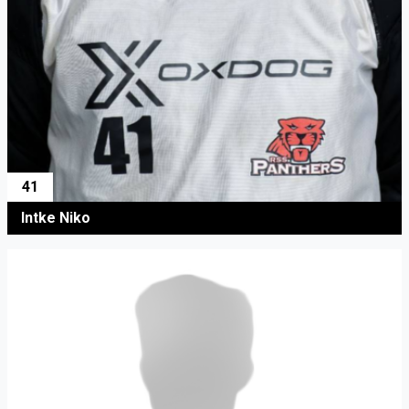
41
Intke Niko