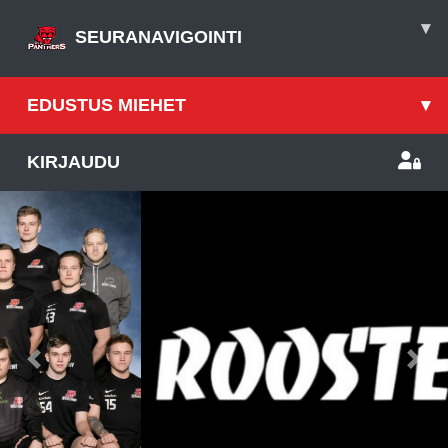
▾
SEURANAVIGOINTI
EDUSTUS MIEHET
▾
KIRJAUDU
Previous
Nex