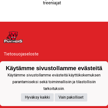
treeniajat
Tietosuojaseloste
#Pantteriperhe​🖤❤️
Käytämme sivustollamme evästeitä
#Pantterisydän❤️🖤
Käytämme sivustollamme evästeitä käyttökokemuksen
parantamiseksi sekä toiminnallisiin ja tilastollisiin
tarkoituksiin.
Hyväksy kaikki
Vain pakolliset
Powered by