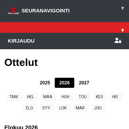
▾
SEURANAVIGOINTI
▾
KIRJAUDU
Ottelut
2025
2026
2027
TAM
HEL
MAA
HUH
TOU
KES
HEI
ELO
SYY
LOK
MAR
JOU
Elokuu
2026