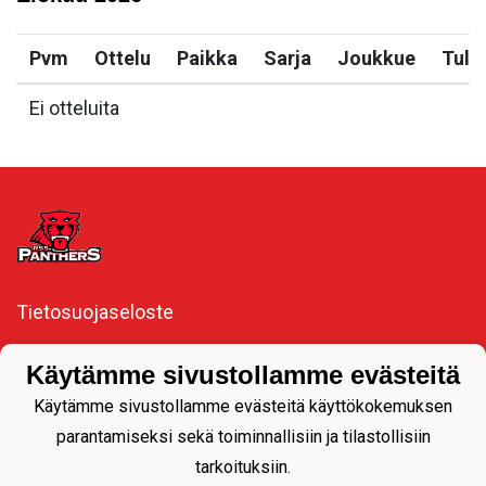
Pvm
Ottelu
Paikka
Sarja
Joukkue
Tulo
Ei otteluita
Tietosuojaseloste
#Pantteriperhe​🖤❤️
Käytämme sivustollamme evästeitä
#Pantterisydän❤️🖤
Käytämme sivustollamme evästeitä käyttökokemuksen
parantamiseksi sekä toiminnallisiin ja tilastollisiin
tarkoituksiin.