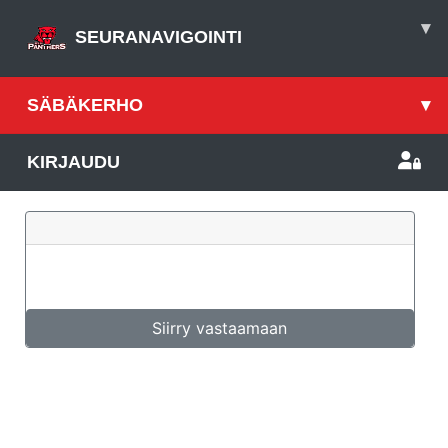
▾
SEURANAVIGOINTI
SÄBÄKERHO
▾
KIRJAUDU